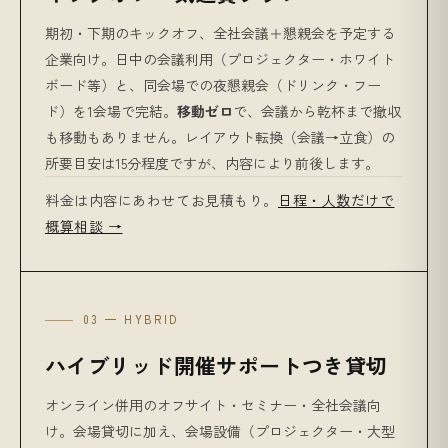
期初・下期のキックオフ、全社会議＋懇親会を予定する
企業向け。日中の会議利用（プロジェクター・ホワイト
ボード等）と、同会場での夜懇親会（ドリンク・フー
ド）を1会場で完結。
移動ゼロ
で、会議から乾杯まで撤収
も移動もありません。レイアウト転換（会議→立食）の
所要目安は15分程度ですが、内容により前後します。
料金は内容にあわせてお見積もり。
日程・人数だけで
概算相談 →
03 — HYBRID
ハイブリッド開催サポートつき貸切
オンライン併用のオフサイト・セミナー・全社会議向
け。会場貸切に加え、会場設備（プロジェクター・大型