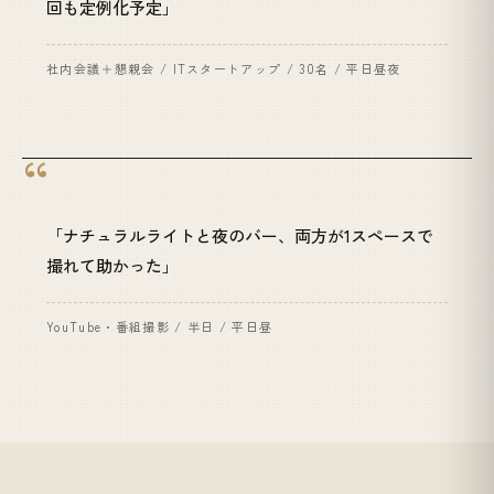
回も定例化予定」
社内会議＋懇親会 / ITスタートアップ / 30名 / 平日昼夜
「ナチュラルライトと夜のバー、両方が1スペースで
撮れて助かった」
YouTube・番組撮影 / 半日 / 平日昼