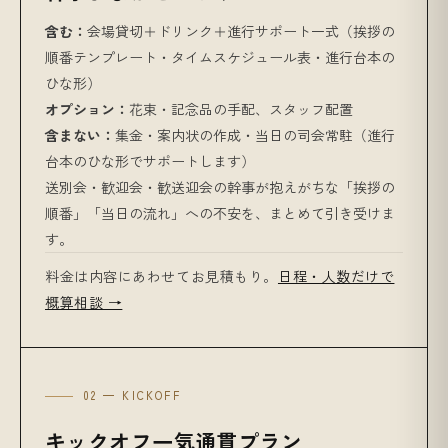
含む：
会場貸切＋ドリンク＋進行サポート一式（挨拶の
順番テンプレート・タイムスケジュール表・進行台本の
ひな形）
オプション：
花束・記念品の手配、スタッフ配置
含まない：
集金・案内状の作成・当日の司会常駐（進行
台本のひな形でサポートします）
送別会・歓迎会・歓送迎会の幹事が抱えがちな「挨拶の
順番」「当日の流れ」への不安を、まとめて引き受けま
す。
料金は内容にあわせてお見積もり。
日程・人数だけで
概算相談 →
02 — KICKOFF
キックオフ一気通貫プラン