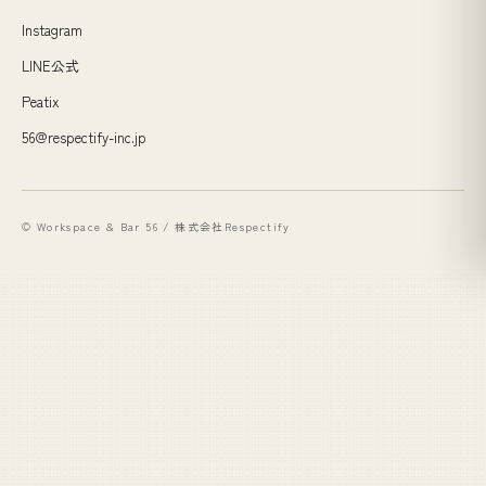
Instagram
LINE公式
Peatix
56@respectify-inc.jp
© Workspace & Bar 56 / 株式会社Respectify