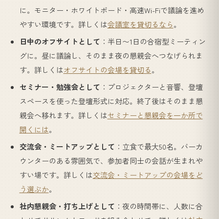
に。モニター・ホワイトボード・高速Wi-Fiで議論を進め
やすい環境です。詳しくは
会議室を貸切るなら
。
日中のオフサイトとして
：半日〜1日の合宿型ミーティン
グに。昼に議論し、そのまま夜の懇親会へつなげられま
す。詳しくは
オフサイトの会場を貸切る
。
セミナー・勉強会として
：プロジェクターと音響、登壇
スペースを使った登壇形式に対応。終了後はそのまま懇
親会へ移れます。詳しくは
セミナーと懇親会を一か所で
開くには
。
交流会・ミートアップとして
：立食で最大50名。バーカ
ウンターのある雰囲気で、参加者同士の会話が生まれや
すい場です。詳しくは
交流会・ミートアップの会場をど
う選ぶか
。
社内懇親会・打ち上げとして
：夜の時間帯に、人数に合